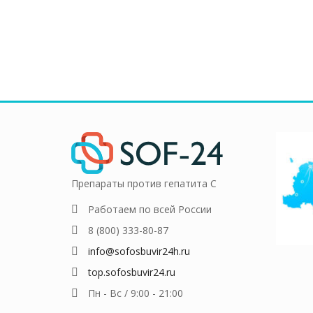
HETERO HEA
₽
3,000.00
странице
странице
товара.
товара.
Препараты против гепатита С
Работаем по всей России
8 (800) 333-80-87
info@sofosbuvir24h.ru
top.sofosbuvir24.ru
Пн - Вс / 9:00 - 21:00