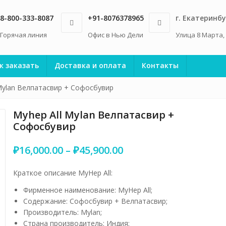
8-800-333-8087
+91-8076378965
г. Екатеринбу
Горячая линия
Офис в Нью Дели
Улица 8 Марта,
к заказать
Доставка и оплата
Контакты
Mylan Велпатасвир + Софосбувир
Myhep All Mylan Велпатасвир +
Софосбувир
Диапазон
₽
16,000.00
–
₽
45,900.00
цен:
₽16,000.00
Краткое описание MyHep All:
–
Фирменное наименование: MyHep All;
₽45,900.00
Содержание: Софосбувир + Велпатасвир;
Производитель: Mylan;
Страна производитель: Индия;