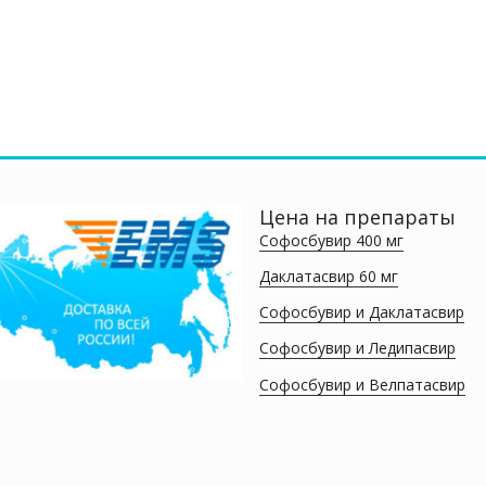
LTHCARE
HETERO
₽
3,000.0
странице
странице
товара.
товара.
Цена на препараты
Софосбувир 400 мг
Даклатасвир 60 мг
Софосбувир и Даклатасвир
Софосбувир и Ледипасвир
Софосбувир и Велпатасвир