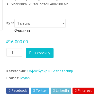
Упаковка: 28 таблеток 400/100 мг.
Курс
Очистить
₽
16,000.00
Количество
В корзину
товара
Myhep
All
Категория:
Софосбувир и Велпатасвир
Mylan
Велпатасвир
Brands:
Mylan
+
Софосбувир
Facebook
Twitter
LinkedIn
Pinterest