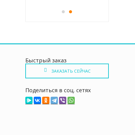
 HEALTHCARE
0
HE
₽
3
странице
странице
товара.
товара.
Быстрый заказ
ЗАКАЗАТЬ СЕЙЧАС
Поделиться в соц. сетях