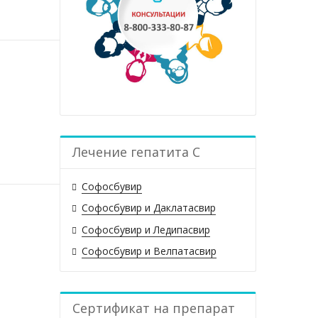
Лечение гепатита С
Софосбувир
Софосбувир и Даклатасвир
Софосбувир и Ледипасвир
Софосбувир и Велпатасвир
Сертификат на препарат