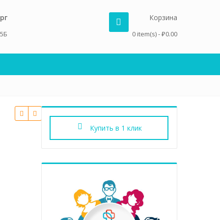
рг
Корзина
 5Б
0 item(s) -
₽
0.00
Купить в 1 клик