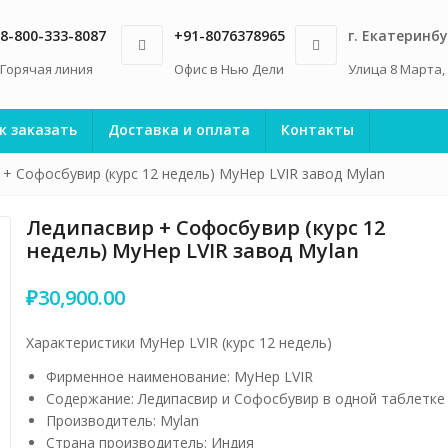
8-800-333-8087
+91-8076378965
г. Екатеринбу
Горячая линия
Офис в Нью Дели
Улица 8 Марта,
к заказать
Доставка и оплата
Контакты
+ Софосбувир (курс 12 недель) MyHep LVIR завод Mylan
Ледипасвир + Софосбувир (курс 12
недель) MyHep LVIR завод Mylan
₽
30,900.00
Характеристики MyHep LVIR (курс 12 недель)
Фирменное наименование: MyHep LVIR
Содержание: Ледипасвир и Софосбувир в одной таблетке
Производитель: Mylan
Страна производитель: Индия