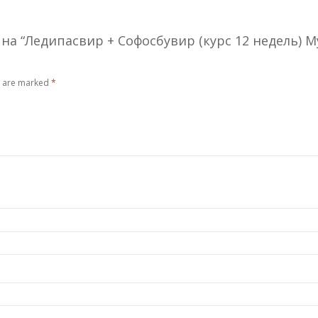
на “Ледипасвир + Софосбувир (курс 12 недель) 
s are marked
*