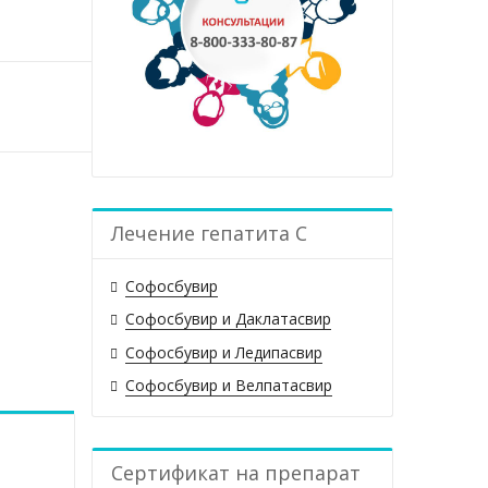
Лечение гепатита С
Софосбувир
Софосбувир и Даклатасвир
Софосбувир и Ледипасвир
Софосбувир и Велпатасвир
Сертификат на препарат