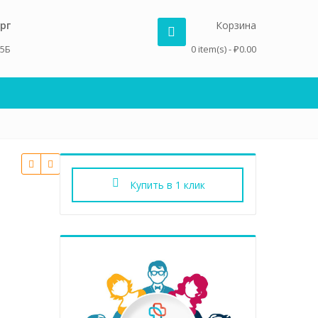
рг
Корзина
 5Б
0 item(s) -
₽
0.00
Купить в 1 клик