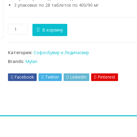
3 упаковки: по 28 таблеток по 400/90 мг
Количество
В корзину
товара
Ледипасвир
+
Категория:
Софосбувир и Ледипасвир
Софосбувир
(курс
Brands:
Mylan
12
недель)
Facebook
Twitter
LinkedIn
Pinterest
MyHep
LVIR
завод
Mylan