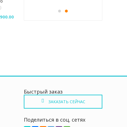
 HEALTHCARE
0
HE
₽
3
ro
)
Диапазон
,900.00
цен:
Этот
₽11,000.00
товар
–
имеет
₽27,900.00
несколько
вариаций.
Опции
можно
выбрать
на
странице
товара.
Быстрый заказ
ЗАКАЗАТЬ СЕЙЧАС
Поделиться в соц. сетях