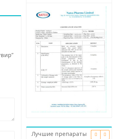
увир”
Лучшие препараты