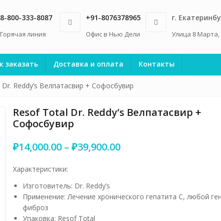
8-800-333-8087
+91-8076378965
г. Екатеринбу
Горячая линия
Офис в Нью Дели
Улица 8 Марта,
к заказать
Доставка и оплата
Контакты
l Dr. Reddy’s Велпатасвир + Софосбувир
Resof Total Dr. Reddy’s Велпатасвир +
Софосбувир
Диапазон
₽
14,000.00
–
₽
39,900.00
цен:
₽14,000.00
Характеристики:
–
Изготовитель: Dr. Reddy’s
₽39,900.00
Применение: Лечение хронического гепатита С, любой ге
фиброз
Упаковка: Resof Total