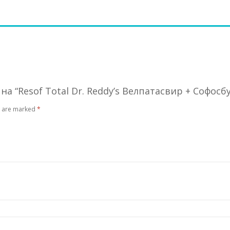
а “Resof Total Dr. Reddy’s Велпатасвир + Софосб
s are marked
*