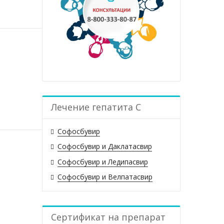
Лечение гепатита С
Софосбувир
Софосбувир и Даклатасвир
Софосбувир и Ледипасвир
Софосбувир и Велпатасвир
Сертификат на препарат