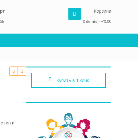
рг
Корзина
 5Б
0 item(s) -
₽
0.00
Купить в 1 клик
нотип и