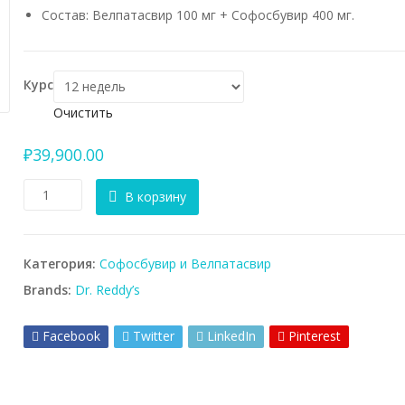
Состав: Велпатасвир 100 мг + Софосбувир 400 мг.
Курс
Очистить
₽
39,900.00
Количество
В корзину
товара
Resof
Total
Категория:
Софосбувир и Велпатасвир
Dr.
Reddy’s
Brands:
Dr. Reddy’s
Велпатасвир
+
Facebook
Twitter
LinkedIn
Pinterest
Софосбувир